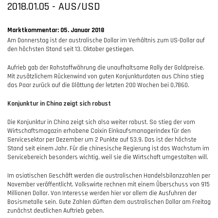
2018.01.05 - AUS/USD
Marktkommentar: 05. Januar 2018
Am Donnerstag ist der australische Dollar im Verhältnis zum US-Dollar auf
den höchsten Stand seit 13. Oktober gestiegen.
Aufrieb gab der Rohstoffwährung die unaufhaltsame Rally der Goldpreise.
Mit zusätzlichem Rückenwind von guten Konjunkturdaten aus China stieg
das Paar zurück auf die Glättung der letzten 200 Wochen bei 0,7860.
Konjunktur in China zeigt sich robust
Die Konjunktur in China zeigt sich also weiter robust. So stieg der vom
Wirtschaftsmagazin erhobene Caixin Einkaufsmanagerindex für den
Servicesektor per Dezember um 2 Punkte auf 53,9. Das ist der höchste
Stand seit einem Jahr. Für die chinesische Regierung ist das Wachstum im
Servicebereich besonders wichtig, weil sie die Wirtschaft umgestalten will.
Im asiatischen Geschäft werden die australischen Handelsbilanzzahlen per
November veröffentlicht. Volkswirte rechnen mit einem Überschuss von 915
Millionen Dollar. Von Interesse werden hier vor allem die Ausfuhren der
Basismetalle sein. Gute Zahlen dürften dem australischen Dollar am Freitag
zunächst deutlichen Auftrieb geben.