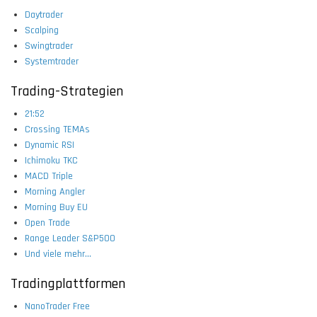
Daytrader
Scalping
Swingtrader
Systemtrader
Trading-Strategien
21:52
Crossing TEMAs
Dynamic RSI
Ichimoku TKC
MACD Triple
Morning Angler
Morning Buy EU
Open Trade
Range Leader S&P500
Und viele mehr...
Tradingplattformen
NanoTrader Free