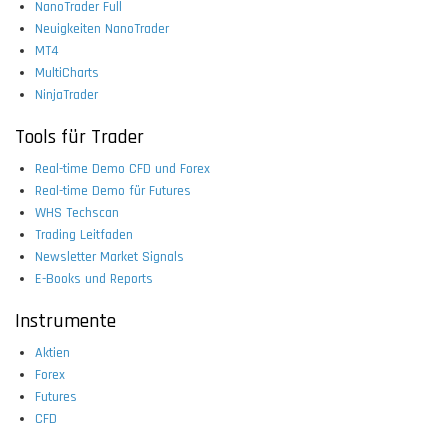
NanoTrader Full
Neuigkeiten NanoTrader
MT4
MultiCharts
NinjaTrader
Tools für Trader
Real-time Demo CFD und Forex
Real-time Demo für Futures
WHS Techscan
Trading Leitfaden
Newsletter Market Signals
E-Books und Reports
Instrumente
Aktien
Forex
Futures
CFD