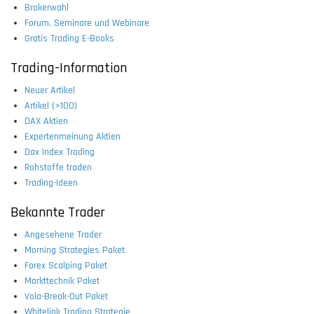
Brokerwahl
Forum, Seminare und Webinare
Gratis Trading E-Books
Trading-Information
Neuer Artikel
Artikel (>100)
DAX Aktien
Expertenmeinung Aktien
Dax Index Trading
Rohstoffe traden
Trading-Ideen
Bekannte Trader
Angesehene Trader
Morning Strategies Paket
Forex Scalping Paket
Markttechnik Paket
Vola-Break-Out Paket
Whitelink Trading Strategie