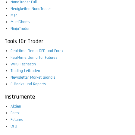
NanoTrader Full
Neuigkeiten NanoTrader
MT4
MultiCharts
NinjaTrader
Tools für Trader
Real-time Demo CFD und Forex
Real-time Demo für Futures
WHS Techscan
Trading Leitfaden
Newsletter Market Signals
E-Books und Reports
Instrumente
Aktien
Forex
Futures
CFD