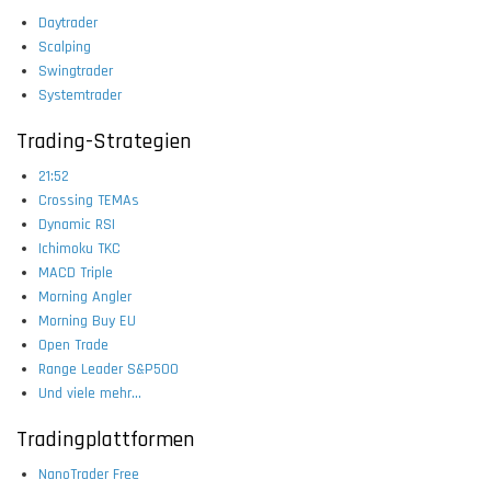
Daytrader
Scalping
Swingtrader
Systemtrader
Trading-Strategien
21:52
Crossing TEMAs
Dynamic RSI
Ichimoku TKC
MACD Triple
Morning Angler
Morning Buy EU
Open Trade
Range Leader S&P500
Und viele mehr...
Tradingplattformen
NanoTrader Free