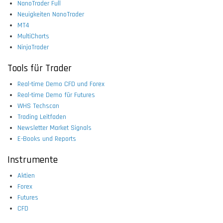
NanoTrader Full
Neuigkeiten NanoTrader
MT4
MultiCharts
NinjaTrader
Tools für Trader
Real-time Demo CFD und Forex
Real-time Demo für Futures
WHS Techscan
Trading Leitfaden
Newsletter Market Signals
E-Books und Reports
Instrumente
Aktien
Forex
Futures
CFD