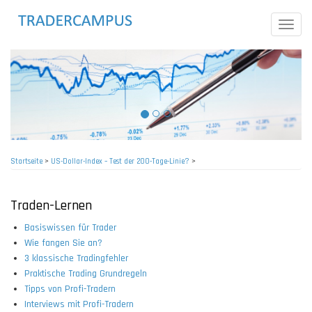
Direkt
zum
Toggle
Inhalt
naviga
Startseite
>
US-Dollar-Index – Test der 200-Tage-Linie?
>
Pfadnavigation
Traden-Lernen
Basiswissen für Trader
Wie fangen Sie an?
3 klassische Tradingfehler
Praktische Trading Grundregeln
Tipps von Profi-Tradern
Interviews mit Profi-Tradern