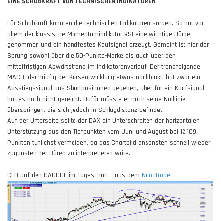
EINE SCHUBKRAFT VON TECHNISCHEN INDIKATOREN
Für Schubkraft könnten die technischen Indikatoren sorgen. So hat vor
allem der klassische Momentumindikator RSI eine wichtige Hürde
genommen und ein handfestes Kaufsignal erzeugt. Gemeint ist hier der
Sprung sowohl über die 50-Punkte-Marke als auch über den
mittelfristigen Abwärtstrend im Indikatorenverlauf. Der trendfolgende
MACD, der häufig der Kursentwicklung etwas nachhinkt, hat zwar ein
Ausstiegssignal aus Shortpositionen gegeben, aber für ein Kaufsignal
hat es noch nicht gereicht. Dafür müsste er noch seine Nulllinie
überspringen, die sich jedoch in Schlagdistanz befindet.
Auf der Unterseite sollte der DAX ein Unterschreiten der horizontalen
Unterstützung aus den Tiefpunkten vom Juni und August bei 12.109
Punkten tunlichst vermeiden, da das Chartbild ansonsten schnell wieder
zugunsten der Bären zu interpretieren wäre.
CFD auf den CADCHF im Tageschart – aus dem
Nanotrader
.