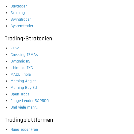
Daytrader
Scalping
Swingtrader
Systemtrader
Trading-Strategien
21:52
Crossing TEMAs
Dynamic RSI
Ichimoku TKC
MACD Triple
Morning Angler
Morning Buy EU
Open Trade
Range Leader S&P500
Und viele mehr...
Tradingplattformen
NanoTrader Free