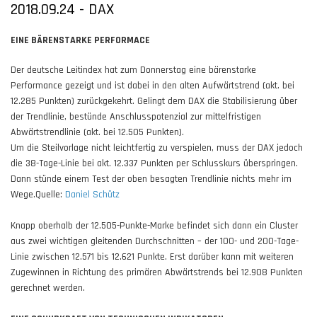
2018.09.24 - DAX
EINE BÄRENSTARKE PERFORMACE
Der deutsche Leitindex hat zum Donnerstag eine bärenstarke
Performance gezeigt und ist dabei in den alten Aufwärtstrend (akt. bei
12.285 Punkten) zurückgekehrt. Gelingt dem DAX die Stabilisierung über
der Trendlinie, bestünde Anschlusspotenzial zur mittelfristigen
Abwärtstrendlinie (akt. bei 12.505 Punkten).
Um die Steilvorlage nicht leichtfertig zu verspielen, muss der DAX jedoch
die 38-Tage-Linie bei akt. 12.337 Punkten per Schlusskurs überspringen.
Dann stünde einem Test der oben besagten Trendlinie nichts mehr im
Wege.Quelle:
Daniel Schütz
Knapp oberhalb der 12.505-Punkte-Marke befindet sich dann ein Cluster
aus zwei wichtigen gleitenden Durchschnitten – der 100- und 200-Tage-
Linie zwischen 12.571 bis 12.621 Punkte. Erst darüber kann mit weiteren
Zugewinnen in Richtung des primären Abwärtstrends bei 12.908 Punkten
gerechnet werden.