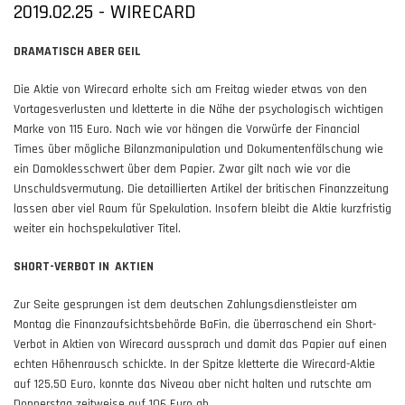
2019.02.25 - WIRECARD
DRAMATISCH ABER GEIL
Die Aktie von Wirecard erholte sich am Freitag wieder etwas von den
Vortagesverlusten und kletterte in die Nähe der psychologisch wichtigen
Marke von 115 Euro. Nach wie vor hängen die Vorwürfe der Financial
Times über mögliche Bilanzmanipulation und Dokumentenfälschung wie
ein Damoklesschwert über dem Papier. Zwar gilt nach wie vor die
Unschuldsvermutung. Die detaillierten Artikel der britischen Finanzzeitung
lassen aber viel Raum für Spekulation. Insofern bleibt die Aktie kurzfristig
weiter ein hochspekulativer Titel.
SHORT-VERBOT IN AKTIEN
Zur Seite gesprungen ist dem deutschen Zahlungsdienstleister am
Montag die Finanzaufsichtsbehörde BaFin, die überraschend ein Short-
Verbot in Aktien von Wirecard aussprach und damit das Papier auf einen
echten Höhenrausch schickte. In der Spitze kletterte die Wirecard-Aktie
auf 125,50 Euro, konnte das Niveau aber nicht halten und rutschte am
Donnerstag zeitweise auf 106 Euro ab.