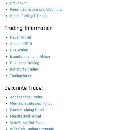
Brokerwahl
Forum, Seminare und Webinare
Gratis Trading E-Books
Trading-Information
Neuer Artikel
Artikel (>100)
DAX Aktien
Expertenmeinung Aktien
Dax Index Trading
Rohstoffe traden
Trading-Ideen
Bekannte Trader
Angesehene Trader
Morning Strategies Paket
Forex Scalping Paket
Markttechnik Paket
Vola-Break-Out Paket
Whitelink Trading Strategie