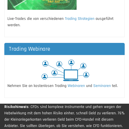
Live-Trades die von verschiedenen
Trading Strategien
ausgeführt
werden.
Trading Webinare
Nehmen Sie an kostenlosen Trading
Webinaren
und
Seminaren
teil.
Risikohinweis
: CFDs sind komplexe Instrumente und gehen wegen der
Hebelwirkung mit dem hohen Risiko einher, schnell Geld zu verlieren. 76%
der Kleinanlegerkonten verlieren Geld beim CFD-Handel mit diesem
Anbieter. Sie sollten überlegen, ob Sie verstehen, wie CFD funktionieren,