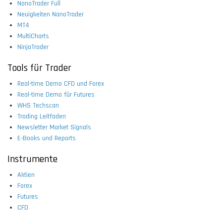
NanoTrader Full
Neuigkeiten NanoTrader
MT4
MultiCharts
NinjaTrader
Tools für Trader
Real-time Demo CFD und Forex
Real-time Demo für Futures
WHS Techscan
Trading Leitfaden
Newsletter Market Signals
E-Books und Reports
Instrumente
Aktien
Forex
Futures
CFD