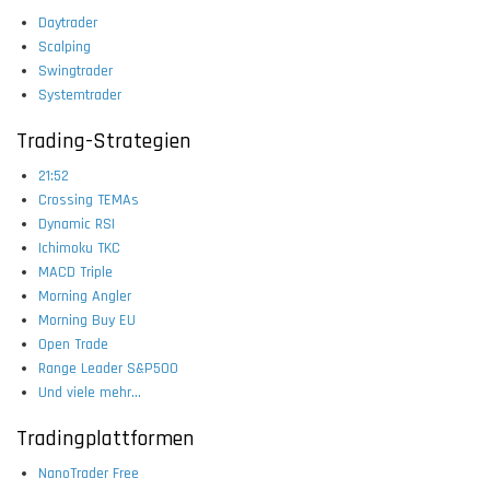
Daytrader
Scalping
Swingtrader
Systemtrader
Trading-Strategien
21:52
Crossing TEMAs
Dynamic RSI
Ichimoku TKC
MACD Triple
Morning Angler
Morning Buy EU
Open Trade
Range Leader S&P500
Und viele mehr...
Tradingplattformen
NanoTrader Free