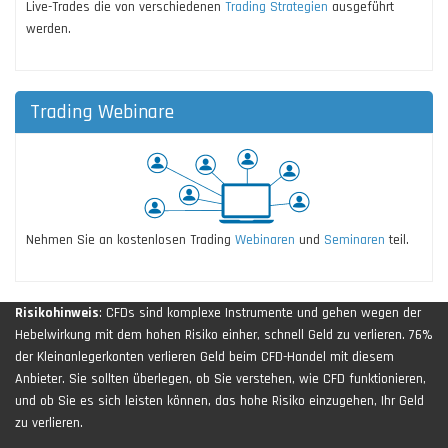
Live-Trades die von verschiedenen
Trading Strategien
ausgeführt
werden.
Trading Webinare
Nehmen Sie an kostenlosen Trading
Webinaren
und
Seminaren
teil.
Risikohinweis
: CFDs sind komplexe Instrumente und gehen wegen der
Hebelwirkung mit dem hohen Risiko einher, schnell Geld zu verlieren. 76%
der Kleinanlegerkonten verlieren Geld beim CFD-Handel mit diesem
Anbieter. Sie sollten überlegen, ob Sie verstehen, wie CFD funktionieren,
und ob Sie es sich leisten können, das hohe Risiko einzugehen, Ihr Geld
zu verlieren.