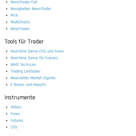
NanoTrader Full
Neuigkeiten NanoTrader
MT4
MultiCharts
NinjaTrader
Tools für Trader
Real-time Demo CFD und Forex
Real-time Demo für Futures
WHS Techscan
Trading Leitfaden
Newsletter Market Signals
E-Books und Reports
Instrumente
Aktien
Forex
Futures
CFD