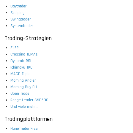
Daytrader
Scalping
Swingtrader
Systemtrader
Trading-Strategien
21:52
Crossing TEMAs
Dynamic RSI
Ichimoku TKC
MACD Triple
Morning Angler
Morning Buy EU
Open Trade
Range Leader S&P500
Und viele mehr...
Tradingplattformen
NanoTrader Free