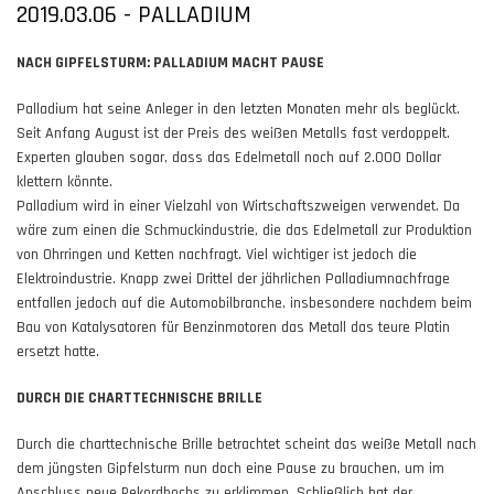
2019.03.06 - PALLADIUM
NACH GIPFELSTURM: PALLADIUM MACHT PAUSE
Palladium hat seine Anleger in den letzten Monaten mehr als beglückt.
Seit Anfang August ist der Preis des weißen Metalls fast verdoppelt.
Experten glauben sogar, dass das Edelmetall noch auf 2.000 Dollar
klettern könnte.
Palladium wird in einer Vielzahl von Wirtschaftszweigen verwendet. Da
wäre zum einen die Schmuckindustrie, die das Edelmetall zur Produktion
von Ohrringen und Ketten nachfragt. Viel wichtiger ist jedoch die
Elektroindustrie. Knapp zwei Drittel der jährlichen Palladiumnachfrage
entfallen jedoch auf die Automobilbranche, insbesondere nachdem beim
Bau von Katalysatoren für Benzinmotoren das Metall das teure Platin
ersetzt hatte.
DURCH DIE CHARTTECHNISCHE BRILLE
Durch die charttechnische Brille betrachtet scheint das weiße Metall nach
dem jüngsten Gipfelsturm nun doch eine Pause zu brauchen, um im
Anschluss neue Rekordhochs zu erklimmen. Schließlich hat der