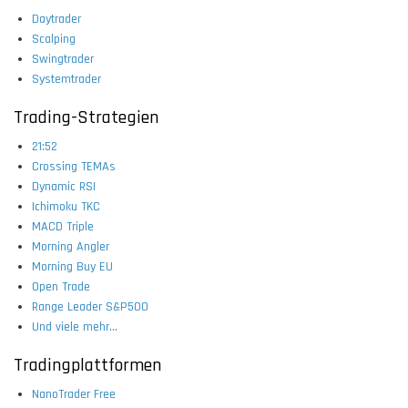
Daytrader
Scalping
Swingtrader
Systemtrader
Trading-Strategien
21:52
Crossing TEMAs
Dynamic RSI
Ichimoku TKC
MACD Triple
Morning Angler
Morning Buy EU
Open Trade
Range Leader S&P500
Und viele mehr...
Tradingplattformen
NanoTrader Free