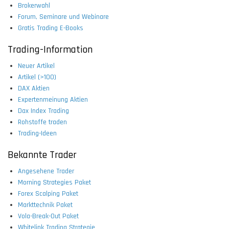
Brokerwahl
Forum, Seminare und Webinare
Gratis Trading E-Books
Trading-Information
Neuer Artikel
Artikel (>100)
DAX Aktien
Expertenmeinung Aktien
Dax Index Trading
Rohstoffe traden
Trading-Ideen
Bekannte Trader
Angesehene Trader
Morning Strategies Paket
Forex Scalping Paket
Markttechnik Paket
Vola-Break-Out Paket
Whitelink Trading Strategie