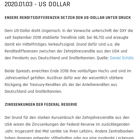
2020.01.03 - US DOLLAR
ENGERE RENDITEDIFFERENZEN SETZEN DEN US-DOLLAR UNTER DRUCK
Dem US-Dollar droht Ungemach. In der Vorwoche unterschritt der DXY die
seit September 2018 etablierte Trendlinie (akt. bei 96,70) und erzeugte
damit ein mittelfristiges Verkaufssignal. Grund dafür sind u.a. die
Renditedifferenzen zwischen der Zehnjahresrendite aus den USA und
den Pendants aus Deutschland und Großbritannien. Quelle:
Daniel Schütz
Beide Spreads erreichten Ende 2018 ihre vorläufigen Hochs und sind im
Jahresverlauf gefallen. Auslöser dafür war der wesentlich stärkere
Rückgang der Treasury-Renditen als der der Anleiherenditen aus
Deutschland und Großbritannien.
ZINSSENKUNGEN DER FEDERAL RESERVE
Der Grund für den starken Kurseinbruch der Zehnjahresrendite aus den
USA waren die Zinssenkungen der Federal Reserve im zurückliegenden
Jahr. Insgesamt drei Mal senkte sie ihren Leitzins. Andere Zentralbanken
haben dagegen entweder stillgehalten oder nur eine moderate Lockerung