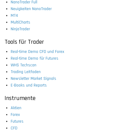
NanoTrader Full
Neuigkeiten NanoTrader
MT4
MultiCharts
NinjaTrader
Tools für Trader
Real-time Demo CFD und Forex
Real-time Demo für Futures
WHS Techscan
Trading Leitfaden
Newsletter Market Signals
E-Books und Reports
Instrumente
Aktien
Forex
Futures
CFD