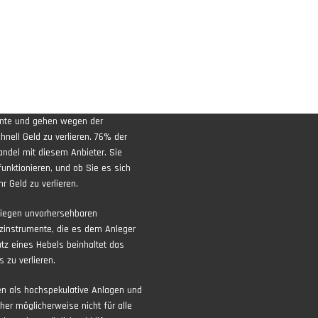
ente und gehen wegen der
nell Geld zu verlieren. 76% der
andel mit diesem Anbieter. Sie
funktionieren, und ob Sie es sich
r Geld zu verlieren.
liegen unvorhersehbaren
zinstrumente, die es dem Anleger
atz eines Hebels beinhaltet das
 zu verlieren.
ten als hochspekulative Anlagen und
aher möglicherweise nicht für alle