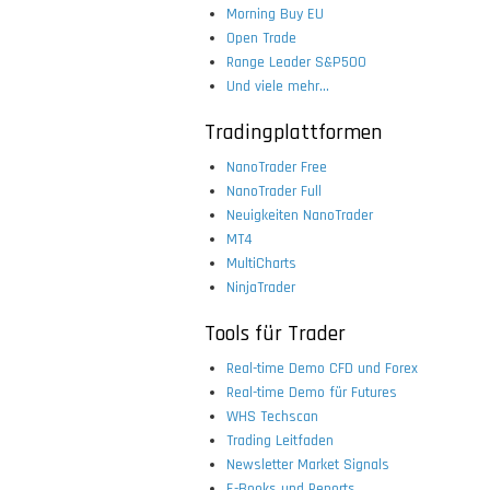
Morning Buy EU
Open Trade
Range Leader S&P500
Und viele mehr...
Tradingplattformen
NanoTrader Free
NanoTrader Full
Neuigkeiten NanoTrader
MT4
MultiCharts
NinjaTrader
Tools für Trader
Real-time Demo CFD und Forex
Real-time Demo für Futures
WHS Techscan
Trading Leitfaden
Newsletter Market Signals
E-Books und Reports