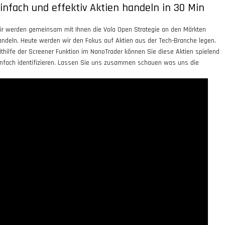
infach und effektiv Aktien handeln in 30 Min
ir werden gemeinsam mit Ihnen die Vola Open Strategie an den Märkten
andeln. Heute werden wir den Fokus auf Aktien aus der Tech-Branche legen.
ithilfe der Screener Funktion im NanoTrader können Sie diese Aktien spielend
infach identifizieren. Lassen Sie uns zusammen schauen was uns die