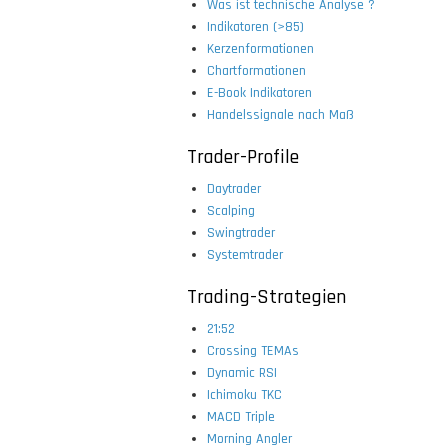
Was ist technische Analyse ?
Indikatoren (>85)
Kerzenformationen
Chartformationen
E-Book Indikatoren
Handelssignale nach Maß
Trader-Profile
Daytrader
Scalping
Swingtrader
Systemtrader
Trading-Strategien
21:52
Crossing TEMAs
Dynamic RSI
Ichimoku TKC
MACD Triple
Morning Angler