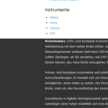
Instrumente
Aktien
Forex
Futures
CFD
Risikohinweis
: CFDs sind komplexe Instrum
Hebelwirkung mit dem hohen Risiko einher, sch
Kleinanlegerkonten verlieren Geld beim CFD-H
sollten überlegen, ob Sie verstehen, wie CFD 
leisten können, das hohe Risiko einzugehen, Ih
Futures sind komplexe Instrumente und unter
Kursschwankungen. Es handelt sich um Finan
ermöglichen, einen Hebel zu nutzen. Der Eins
Risiko, mehr als den Gesamtbetrag des Kontos
Investitionen in digitale Vermögenswerte gel
unterliegen einer hohen Volatilität und sind d