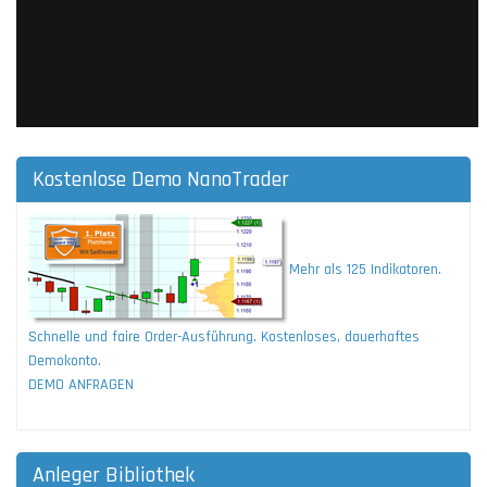
Kostenlose Demo NanoTrader
Mehr als 125 Indikatoren.
Schnelle und faire Order-Ausführung. Kostenloses, dauerhaftes
Demokonto.
DEMO ANFRAGEN
Anleger Bibliothek