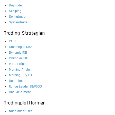
Daytrader
Scalping
Swingtrader
Systemtrader
Trading-Strategien
21:52
Crossing TEMAs
Dynamic RSI
Ichimoku TKC
MACD Triple
Morning Angler
Morning Buy EU
Open Trade
Range Leader S&P500
Und viele mehr...
Tradingplattformen
NanoTrader Free