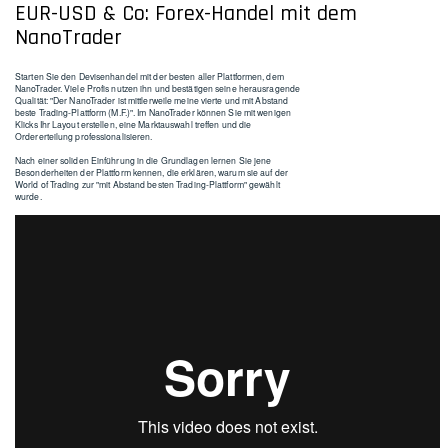
EUR-USD & Co: Forex-Handel mit dem
NanoTrader
Starten Sie den Devisenhandel mit der besten aller Plattformen, dem
NanoTrader. Viele Profis nutzen ihn und bestätigen seine herausragende
Qualität: "Der NanoTrader ist mittlerweile meine vierte und mit Abstand
beste Trading-Plattform (M.F.)". Im NanoTrader können Sie mit wenigen
Klicks Ihr Layout erstellen, eine Marktauswahl treffen und die
Ordererteilung professionalisieren.
Nach einer soliden Einführung in die Grundlagen lernen Sie jene
Besonderheiten der Plattform kennen, die erklären, warum sie auf der
World of Trading zur "mit Abstand besten Trading-Plattform" gewählt
wurde.