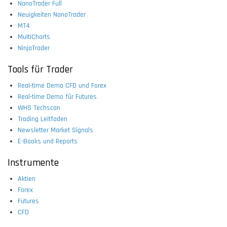
NanoTrader Full
Neuigkeiten NanoTrader
MT4
MultiCharts
NinjaTrader
Tools für Trader
Real-time Demo CFD und Forex
Real-time Demo für Futures
WHS Techscan
Trading Leitfaden
Newsletter Market Signals
E-Books und Reports
Instrumente
Aktien
Forex
Futures
CFD