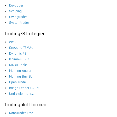
Daytrader
Scalping
Swingtrader
Systemtrader
Trading-Strategien
21:52
Crossing TEMAs
Dynamic RSI
Ichimoku TKC
MACD Triple
Morning Angler
Morning Buy EU
Open Trade
Range Leader S&P500
Und viele mehr...
Tradingplattformen
NanoTrader Free