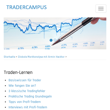
Direkt
zum
Toggle
Inhalt
naviga
Startseite
>
Globale Marktanalyse mit Armin Hecktor
>
Pfadnavigation
Traden-Lernen
Basiswissen für Trader
Wie fangen Sie an?
3 klassische Tradingfehler
Praktische Trading Grundregeln
Tipps von Profi-Tradern
Interviews mit Profi-Tradern