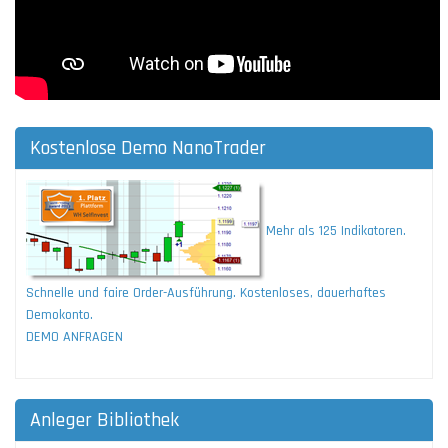
Kostenlose Demo NanoTrader
Mehr als 125 Indikatoren.
Schnelle und faire Order-Ausführung. Kostenloses, dauerhaftes
Demokonto.
DEMO ANFRAGEN
Anleger Bibliothek