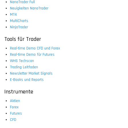
NanoTrader Full
Neuigkeiten NanoTrader
MT4
MultiCharts
NinjaTrader
Tools für Trader
Real-time Demo CFD und Forex
Real-time Demo für Futures
WHS Techscan
Trading Leitfaden
Newsletter Market Signals
E-Books und Reports
Instrumente
Aktien
Forex
Futures
CFD