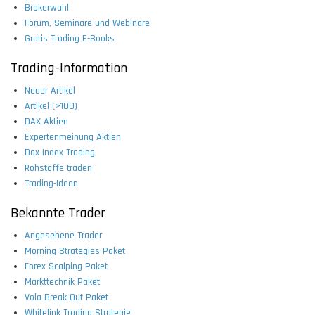
Brokerwahl
Forum, Seminare und Webinare
Gratis Trading E-Books
Trading-Information
Neuer Artikel
Artikel (>100)
DAX Aktien
Expertenmeinung Aktien
Dax Index Trading
Rohstoffe traden
Trading-Ideen
Bekannte Trader
Angesehene Trader
Morning Strategies Paket
Forex Scalping Paket
Markttechnik Paket
Vola-Break-Out Paket
Whitelink Trading Strategie