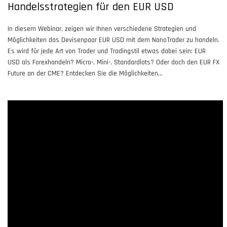
Handelsstrategien für den EUR USD
In diesem Webinar, zeigen wir Ihnen verschiedene Strategien und
Möglichkeiten das Devisenpaar EUR USD mit dem NanoTrader zu handeln.
Es wird für jede Art von Trader und Tradingstil etwas dabei sein: EUR
USD als Forexhandeln? Micro-, Mini-, Standardlots? Oder doch den EUR FX
Future an der CME? Entdecken Sie die Möglichkeiten...