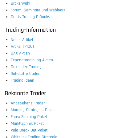
Brokerwahl
Forum, Seminare und Webinare
Gratis Trading E-Books
Trading-Information
Neuer Artikel
Artikel (>100)
DAX Aktien
Expertenmeinung Aktien
Dax Index Trading
Rohstoffe traden
Trading-Ideen
Bekannte Trader
Angesehene Trader
Morning Strategies Paket
Forex Scalping Paket
Markttechnik Paket
Vola-Break-Out Paket
Whitelink Trading Strategie