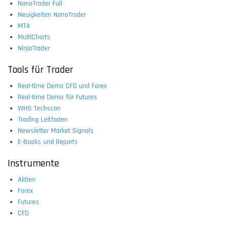
NanoTrader Full
Neuigkeiten NanoTrader
MT4
MultiCharts
NinjaTrader
Tools für Trader
Real-time Demo CFD und Forex
Real-time Demo für Futures
WHS Techscan
Trading Leitfaden
Newsletter Market Signals
E-Books und Reports
Instrumente
Aktien
Forex
Futures
CFD