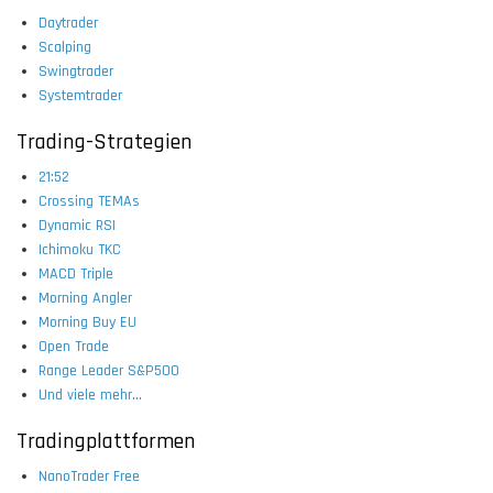
Daytrader
Scalping
Swingtrader
Systemtrader
Trading-Strategien
21:52
Crossing TEMAs
Dynamic RSI
Ichimoku TKC
MACD Triple
Morning Angler
Morning Buy EU
Open Trade
Range Leader S&P500
Und viele mehr...
Tradingplattformen
NanoTrader Free