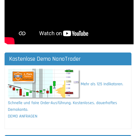
Kostenlose Demo NanoTrader
Mehr als 125 Indikatoren.
Schnelle und faire Order-Ausführung. Kostenloses, dauerhaftes
Demokonto.
DEMO ANFRAGEN