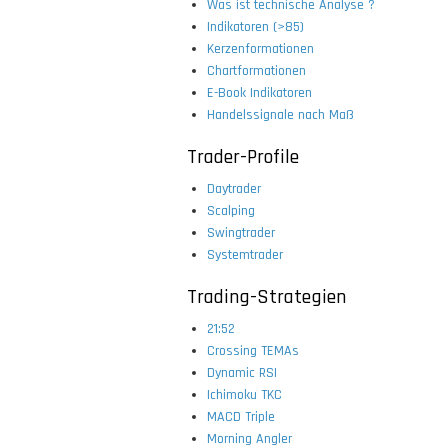
Was ist technische Analyse ?
Indikatoren (>85)
Kerzenformationen
Chartformationen
E-Book Indikatoren
Handelssignale nach Maß
Trader-Profile
Daytrader
Scalping
Swingtrader
Systemtrader
Trading-Strategien
21:52
Crossing TEMAs
Dynamic RSI
Ichimoku TKC
MACD Triple
Morning Angler