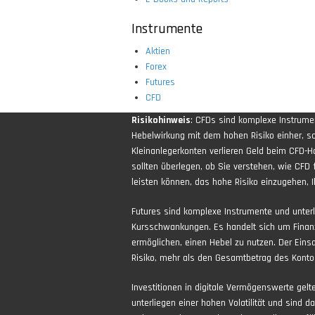
Instrumente
Aktien
Forex
Futures
CFD
Risikohinweis
: CFDs sind komplexe Instrum
Hebelwirkung mit dem hohen Risiko einher, sch
Kleinanlegerkonten verlieren Geld beim CFD-H
sollten überlegen, ob Sie verstehen, wie CFD 
leisten können, das hohe Risiko einzugehen, Ih
Futures sind komplexe Instrumente und unter
Kursschwankungen. Es handelt sich um Finan
ermöglichen, einen Hebel zu nutzen. Der Eins
Risiko, mehr als den Gesamtbetrag des Kontos
Investitionen in digitale Vermögenswerte gel
unterliegen einer hohen Volatilität und sind d