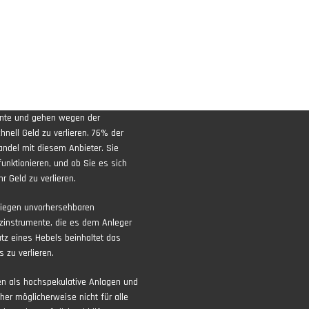
ente und gehen wegen der
nell Geld zu verlieren. 76% der
andel mit diesem Anbieter. Sie
funktionieren, und ob Sie es sich
r Geld zu verlieren.
liegen unvorhersehbaren
zinstrumente, die es dem Anleger
atz eines Hebels beinhaltet das
 zu verlieren.
ten als hochspekulative Anlagen und
aher möglicherweise nicht für alle