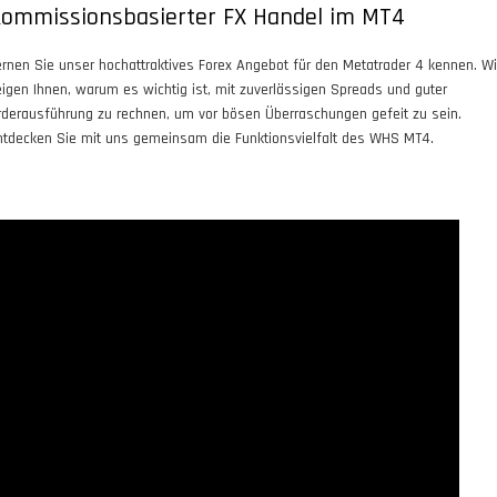
ommissionsbasierter FX Handel im MT4
ernen Sie unser hochattraktives Forex Angebot für den Metatrader 4 kennen. Wi
eigen Ihnen, warum es wichtig ist, mit zuverlässigen Spreads und guter
rderausführung zu rechnen, um vor bösen Überraschungen gefeit zu sein.
ntdecken Sie mit uns gemeinsam die Funktionsvielfalt des WHS MT4.