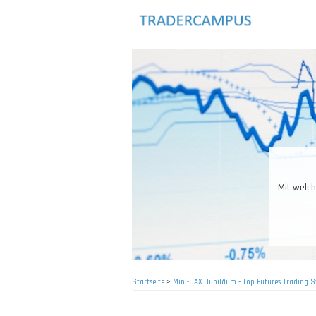
Direkt
zum
Inhalt
Mit welchen
Startseite
>
Mini-DAX Jubiläum - Top Futures Trading S
Pfadnavigation