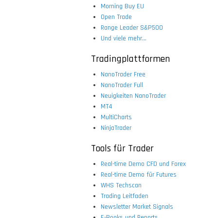
Morning Buy EU
Open Trade
Range Leader S&P500
Und viele mehr...
Tradingplattformen
NanoTrader Free
NanoTrader Full
Neuigkeiten NanoTrader
MT4
MultiCharts
NinjaTrader
Tools für Trader
Real-time Demo CFD und Forex
Real-time Demo für Futures
WHS Techscan
Trading Leitfaden
Newsletter Market Signals
E-Books und Reports