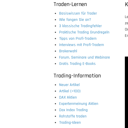
Traden-Lernen
K
Basiswissen für Trader
L
Wie fangen Sie an?
z
3 klassische Tradingfehler
O
Praktische Trading Grundregeln
E
Tipps von Profi-Tradern
Interviews mit Profi-Tradern
Brokerwahl
Forum, Seminare und Webinare
Gratis Trading E-Books
Trading-Information
Neuer Artikel
Artikel (>100)
DAX Aktien
Expertenmeinung Aktien
Dax Index Trading
Rohstoffe traden
Trading-Ideen