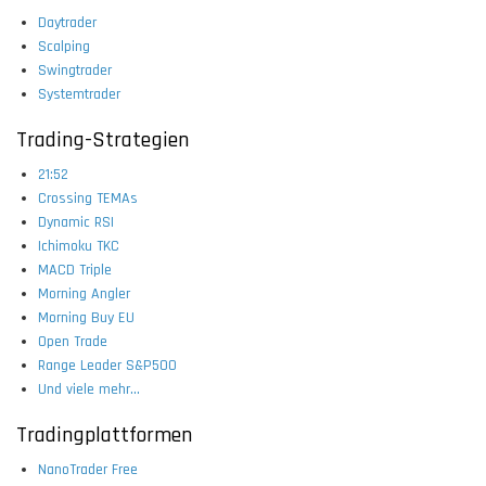
Daytrader
Scalping
Swingtrader
Systemtrader
Trading-Strategien
21:52
Crossing TEMAs
Dynamic RSI
Ichimoku TKC
MACD Triple
Morning Angler
Morning Buy EU
Open Trade
Range Leader S&P500
Und viele mehr...
Tradingplattformen
NanoTrader Free