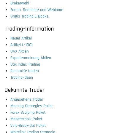
Brokerwahl
Forum, Seminare und Webinare
Gratis Trading E-Books
Trading-Information
Neuer Artikel
Artikel (>100)
DAX Aktien
Expertenmeinung Aktien
Dax Index Trading
Rohstoffe traden
Trading-Ideen
Bekannte Trader
Angesehene Trader
Morning Strategies Paket
Forex Scalping Paket
Markttechnik Paket
Vola-Break-Out Paket
Whitelink Trading Strategie