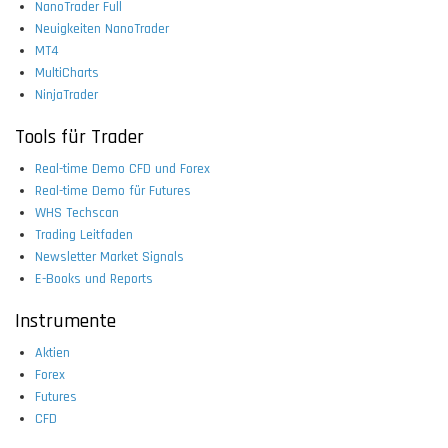
NanoTrader Full
Neuigkeiten NanoTrader
MT4
MultiCharts
NinjaTrader
Tools für Trader
Real-time Demo CFD und Forex
Real-time Demo für Futures
WHS Techscan
Trading Leitfaden
Newsletter Market Signals
E-Books und Reports
Instrumente
Aktien
Forex
Futures
CFD