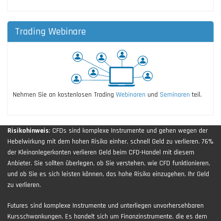
Trading Webinare
Nehmen Sie an kostenlosen Trading
Webinaren
und
Seminaren
teil.
Risikohinweis
: CFDs sind komplexe Instrumente und gehen wegen der
Hebelwirkung mit dem hohen Risiko einher, schnell Geld zu verlieren. 76%
der Kleinanlegerkonten verlieren Geld beim CFD-Handel mit diesem
Anbieter. Sie sollten überlegen, ob Sie verstehen, wie CFD funktionieren,
und ob Sie es sich leisten können, das hohe Risiko einzugehen, Ihr Geld
zu verlieren.
Futures sind komplexe Instrumente und unterliegen unvorhersehbaren
Kursschwankungen. Es handelt sich um Finanzinstrumente, die es dem