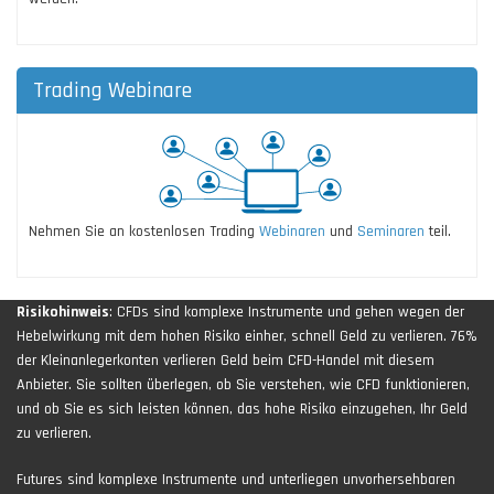
Trading Webinare
Nehmen Sie an kostenlosen Trading
Webinaren
und
Seminaren
teil.
Risikohinweis
: CFDs sind komplexe Instrumente und gehen wegen der
Hebelwirkung mit dem hohen Risiko einher, schnell Geld zu verlieren. 76%
der Kleinanlegerkonten verlieren Geld beim CFD-Handel mit diesem
Anbieter. Sie sollten überlegen, ob Sie verstehen, wie CFD funktionieren,
und ob Sie es sich leisten können, das hohe Risiko einzugehen, Ihr Geld
zu verlieren.
Futures sind komplexe Instrumente und unterliegen unvorhersehbaren