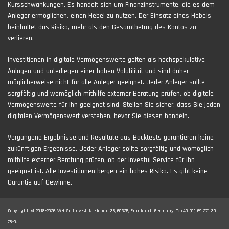
Kursschwankungen. Es handelt sich um Finanzinstrumente, die es dem
Anleger ermöglichen, einen Hebel zu nutzen. Der Einsatz eines Hebels
beinhaltet das Risiko, mehr als den Gesamtbetrag des Kontos zu
verlieren.
Investitionen in digitale Vermögenswerte gelten als hochspekulative
Anlagen und unterliegen einer hohen Volatilität und sind daher
möglicherweise nicht für alle Anleger geeignet. Jeder Anleger sollte
sorgfältig und womöglich mithilfe externer Beratung prüfen, ob digitale
Vermögenswerte für ihn geeignet sind. Stellen Sie sicher, dass Sie jeden
digitalen Vermögenswert verstehen, bevor Sie diesen handeln.
Vergangene Ergebnisse und Resultate aus Backtests garantieren keine
zukünftigen Ergebnisse. Jeder Anleger sollte sorgfältig und womöglich
mithilfe externer Beratung prüfen, ob der Investui Service für ihn
geeignet ist. Alle Investitionen bergen ein hohes Risiko. Es gibt keine
Garantie auf Gewinne.
Copyright © 2018-2026. WH SelfInvest, Niedenau 36, 60325, Frankfurt, Germany. T: +49 (0) 69 271 39
78-0.