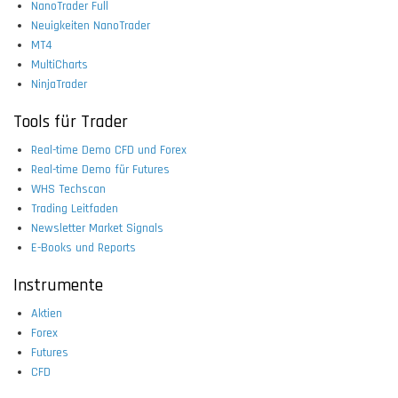
NanoTrader Full
Neuigkeiten NanoTrader
MT4
MultiCharts
NinjaTrader
Tools für Trader
Real-time Demo CFD und Forex
Real-time Demo für Futures
WHS Techscan
Trading Leitfaden
Newsletter Market Signals
E-Books und Reports
Instrumente
Aktien
Forex
Futures
CFD