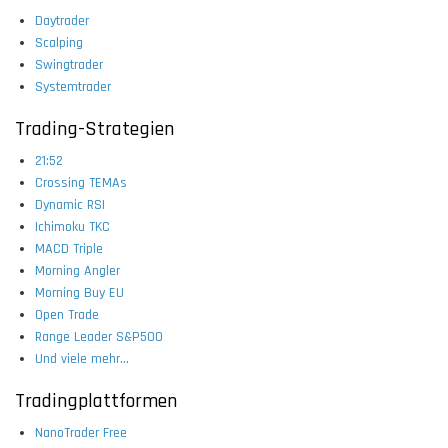
Daytrader
Scalping
Swingtrader
Systemtrader
Trading-Strategien
21:52
Crossing TEMAs
Dynamic RSI
Ichimoku TKC
MACD Triple
Morning Angler
Morning Buy EU
Open Trade
Range Leader S&P500
Und viele mehr...
Tradingplattformen
NanoTrader Free