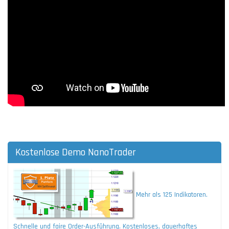
Kostenlose Demo NanoTrader
Mehr als 125 Indikatoren.
Schnelle und faire Order-Ausführung. Kostenloses, dauerhaftes