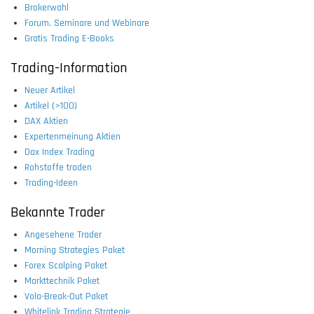
Brokerwahl
Forum, Seminare und Webinare
Gratis Trading E-Books
Trading-Information
Neuer Artikel
Artikel (>100)
DAX Aktien
Expertenmeinung Aktien
Dax Index Trading
Rohstoffe traden
Trading-Ideen
Bekannte Trader
Angesehene Trader
Morning Strategies Paket
Forex Scalping Paket
Markttechnik Paket
Vola-Break-Out Paket
Whitelink Trading Strategie