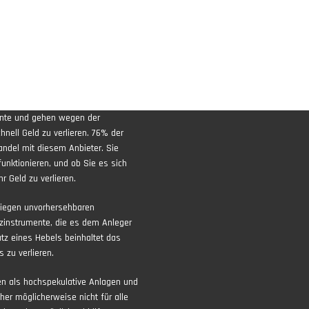
ente und gehen wegen der
nell Geld zu verlieren. 76% der
andel mit diesem Anbieter. Sie
funktionieren, und ob Sie es sich
r Geld zu verlieren.
liegen unvorhersehbaren
zinstrumente, die es dem Anleger
atz eines Hebels beinhaltet das
 zu verlieren.
ten als hochspekulative Anlagen und
aher möglicherweise nicht für alle