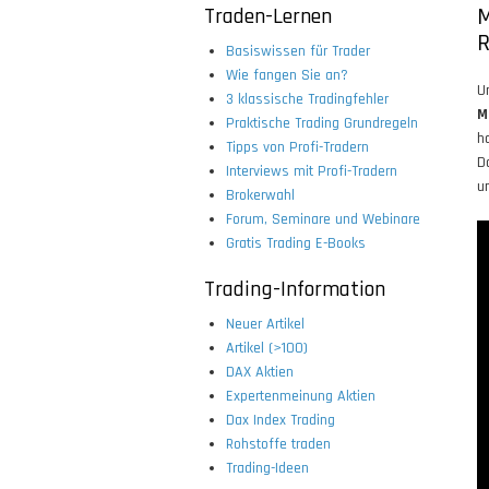
Traden-Lernen
M
R
Basiswissen für Trader
Wie fangen Sie an?
U
3 klassische Tradingfehler
M
Praktische Trading Grundregeln
h
Tipps von Profi-Tradern
D
Interviews mit Profi-Tradern
u
Brokerwahl
Forum, Seminare und Webinare
Gratis Trading E-Books
Trading-Information
Neuer Artikel
Artikel (>100)
DAX Aktien
Expertenmeinung Aktien
Dax Index Trading
Rohstoffe traden
Trading-Ideen