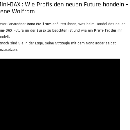
ini-DAX : Wie Profis den neuen Future handeln -
ene Wolfram
nser Gastredner
Rene Wolfram
erläutert Ihnen, was beim Handel des neuen
ini-DAX
Future an der
Eurex
zu beachten ist und wie ein
Profi-Trader
ihn
andelt.
anach sind Sie in der Lage, seine Strategie mit dem NanoTrader selbst
mzusetzen.