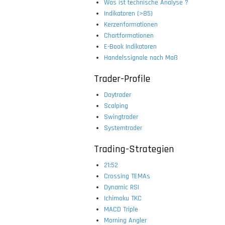
Was ist technische Analyse ?
Indikatoren (>85)
Kerzenformationen
Chartformationen
E-Book Indikatoren
Handelssignale nach Maß
Trader-Profile
Daytrader
Scalping
Swingtrader
Systemtrader
Trading-Strategien
21:52
Crossing TEMAs
Dynamic RSI
Ichimoku TKC
MACD Triple
Morning Angler