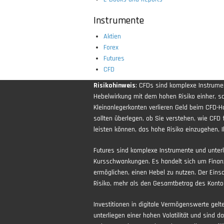
Instrumente
Aktien
Forex
Futures
CFD
Risikohinweis
: CFDs sind komplexe Instrum
Hebelwirkung mit dem hohen Risiko einher, sch
Kleinanlegerkonten verlieren Geld beim CFD-H
sollten überlegen, ob Sie verstehen, wie CFD 
leisten können, das hohe Risiko einzugehen, Ih
Futures sind komplexe Instrumente und unter
Kursschwankungen. Es handelt sich um Finan
ermöglichen, einen Hebel zu nutzen. Der Eins
Risiko, mehr als den Gesamtbetrag des Kontos
Investitionen in digitale Vermögenswerte gel
unterliegen einer hohen Volatilität und sind d