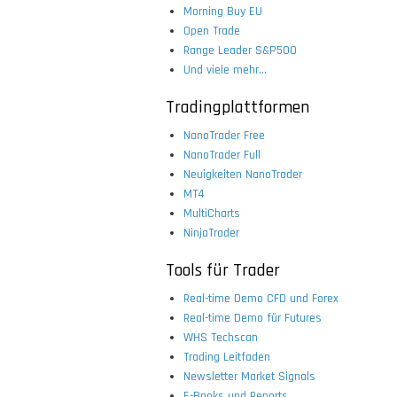
Morning Buy EU
Open Trade
Range Leader S&P500
Und viele mehr...
Tradingplattformen
NanoTrader Free
NanoTrader Full
Neuigkeiten NanoTrader
MT4
MultiCharts
NinjaTrader
Tools für Trader
Real-time Demo CFD und Forex
Real-time Demo für Futures
WHS Techscan
Trading Leitfaden
Newsletter Market Signals
E-Books und Reports