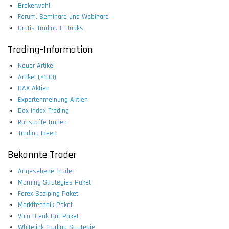
Brokerwahl
Forum, Seminare und Webinare
Gratis Trading E-Books
Trading-Information
Neuer Artikel
Artikel (>100)
DAX Aktien
Expertenmeinung Aktien
Dax Index Trading
Rohstoffe traden
Trading-Ideen
Bekannte Trader
Angesehene Trader
Morning Strategies Paket
Forex Scalping Paket
Markttechnik Paket
Vola-Break-Out Paket
Whitelink Trading Strategie