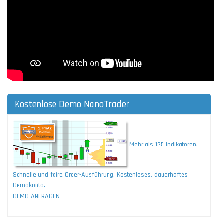
Kostenlose Demo NanoTrader
Mehr als 125 Indikatoren.
Schnelle und faire Order-Ausführung. Kostenloses, dauerhaftes
Demokonto.
DEMO ANFRAGEN