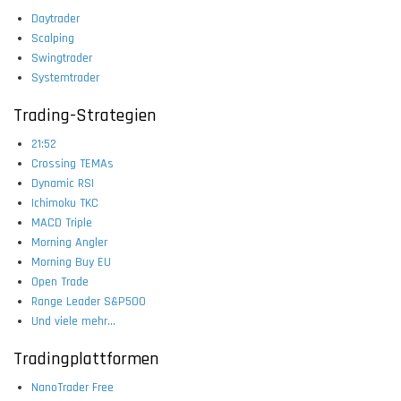
Daytrader
Scalping
Swingtrader
Systemtrader
Trading-Strategien
21:52
Crossing TEMAs
Dynamic RSI
Ichimoku TKC
MACD Triple
Morning Angler
Morning Buy EU
Open Trade
Range Leader S&P500
Und viele mehr...
Tradingplattformen
NanoTrader Free