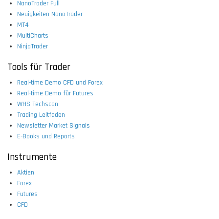
NanoTrader Full
Neuigkeiten NanoTrader
MT4
MultiCharts
NinjaTrader
Tools für Trader
Real-time Demo CFD und Forex
Real-time Demo für Futures
WHS Techscan
Trading Leitfaden
Newsletter Market Signals
E-Books und Reports
Instrumente
Aktien
Forex
Futures
CFD