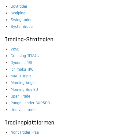
Daytrader
Scalping
Swingtrader
Systemtrader
Trading-Strategien
21:52
Crossing TEMAs
Dynamic RSI
Ichimoku TKC
MACD Triple
Morning Angler
Morning Buy EU
Open Trade
Range Leader S&P500
Und viele mehr...
Tradingplattformen
NanoTrader Free