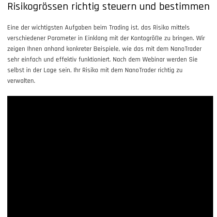
Risikogrössen richtig steuern und bestimmen
Eine der wichtigsten Aufgaben beim Trading ist, das Risiko mittels
verschiedener Parameter in Einklang mit der Kontogröße zu bringen. Wir
zeigen Ihnen anhand konkreter Beispiele, wie das mit dem NanoTrader
sehr einfach und effektiv funktioniert. Nach dem Webinar werden Sie
selbst in der Lage sein, Ihr Risiko mit dem NanoTrader richtig zu
verwalten.