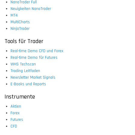
NanoTrader Full
Neuigkeiten NanoTrader
MT4
MultiCharts
NinjaTrader
Tools für Trader
Real-time Demo CFD und Forex
Real-time Demo für Futures
WHS Techscan
Trading Leitfaden
Newsletter Market Signals
E-Books und Reports
Instrumente
Aktien
Forex
Futures
CFD