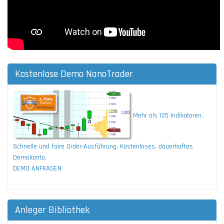
Kostenlose Demo NanoTrader
Mehr als 125 Indikatoren.
Schnelle und faire Order-Ausführung. Kostenloses, dauerhaftes
Demokonto.
DEMO ANFRAGEN
Anleger Bibliothek