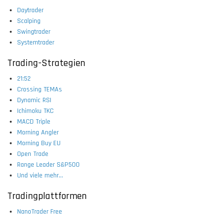
Daytrader
Scalping
Swingtrader
Systemtrader
Trading-Strategien
21:52
Crossing TEMAs
Dynamic RSI
Ichimoku TKC
MACD Triple
Morning Angler
Morning Buy EU
Open Trade
Range Leader S&P500
Und viele mehr...
Tradingplattformen
NanoTrader Free