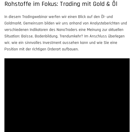
Rohstoffe im Fokus: Trading mit Gold & Öl
In diesem Tradingwebinar werfen wir einen Blick auf den Öl- und
Goldmarkt. Gemeinsam bilden wir uns anhand von Analysteberichten und
verschiedenen Indikatoren des NanoTraders eine Meinung zur aktuellen
Situation: Baisse, Bodenbildung, Trendumkehr? Im Anschluss überlegen
wir, wie ein sinnvolles Investment aussehen kann und wie Sie eine
Position mit der richtigen Orderart aufbauen.