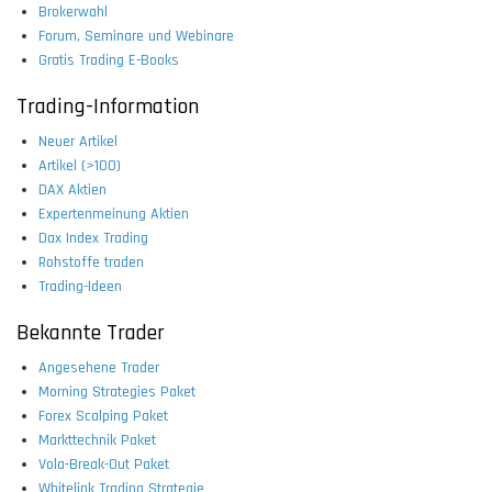
Brokerwahl
Forum, Seminare und Webinare
Gratis Trading E-Books
Trading-Information
Neuer Artikel
Artikel (>100)
DAX Aktien
Expertenmeinung Aktien
Dax Index Trading
Rohstoffe traden
Trading-Ideen
Bekannte Trader
Angesehene Trader
Morning Strategies Paket
Forex Scalping Paket
Markttechnik Paket
Vola-Break-Out Paket
Whitelink Trading Strategie