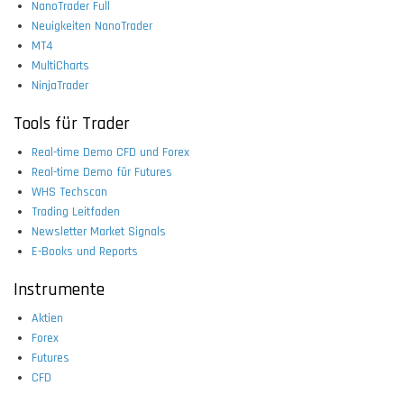
NanoTrader Full
Neuigkeiten NanoTrader
MT4
MultiCharts
NinjaTrader
Tools für Trader
Real-time Demo CFD und Forex
Real-time Demo für Futures
WHS Techscan
Trading Leitfaden
Newsletter Market Signals
E-Books und Reports
Instrumente
Aktien
Forex
Futures
CFD