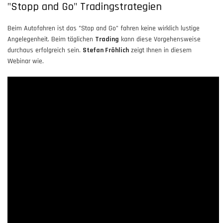
"Stopp and Go" Tradingstrategien
Beim Autofahren ist das "Stop and Go" fahren keine wirklich lustige
Angelegenheit. Beim täglichen
Trading
kann diese Vorgehensweise
durchaus erfolgreich sein.
Stefan Fröhlich
zeigt Ihnen in diesem
Webinar wie.