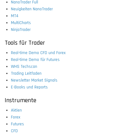
NanoTrader Full
Neuigkeiten NanoTrader
MT4
MultiCharts
NinjaTrader
Tools für Trader
Real-time Demo CFD und Forex
Real-time Demo für Futures
WHS Techscan
Trading Leitfaden
Newsletter Market Signals
E-Books und Reports
Instrumente
Aktien
Forex
Futures
CFD