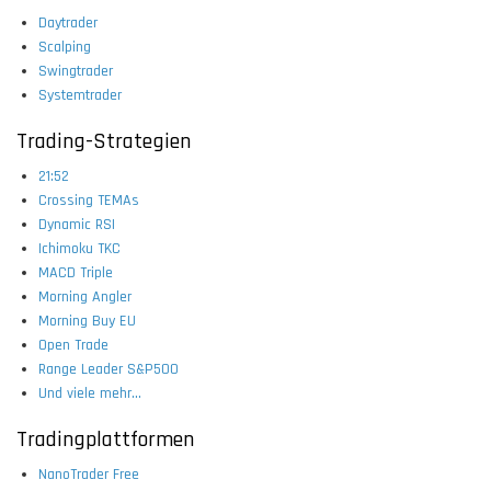
Daytrader
Scalping
Swingtrader
Systemtrader
Trading-Strategien
21:52
Crossing TEMAs
Dynamic RSI
Ichimoku TKC
MACD Triple
Morning Angler
Morning Buy EU
Open Trade
Range Leader S&P500
Und viele mehr...
Tradingplattformen
NanoTrader Free