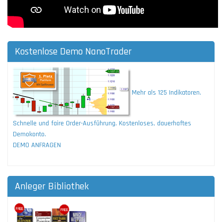
Kostenlose Demo NanoTrader
Mehr als 125 Indikatoren.
Schnelle und faire Order-Ausführung. Kostenloses, dauerhaftes
Demokonto.
DEMO ANFRAGEN
Anleger Bibliothek