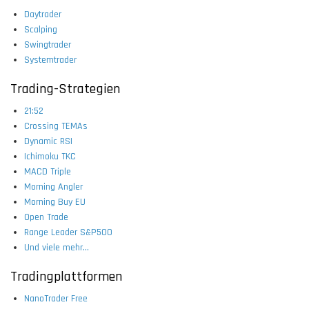
Daytrader
Scalping
Swingtrader
Systemtrader
Trading-Strategien
21:52
Crossing TEMAs
Dynamic RSI
Ichimoku TKC
MACD Triple
Morning Angler
Morning Buy EU
Open Trade
Range Leader S&P500
Und viele mehr...
Tradingplattformen
NanoTrader Free