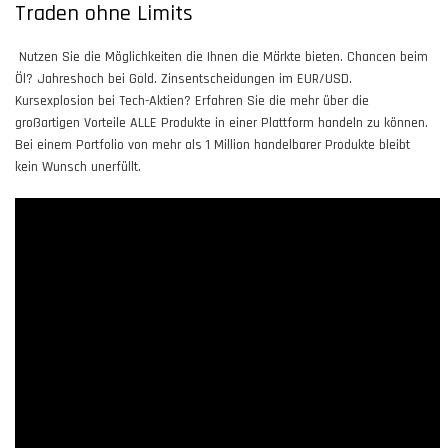
Traden ohne Limits
Nutzen Sie die Möglichkeiten die Ihnen die Märkte bieten. Chancen beim
Öl? Jahreshoch bei Gold. Zinsentscheidungen im EUR/USD.
Kursexplosion bei Tech-Aktien? Erfahren Sie die mehr über die
großartigen Vorteile ALLE Produkte in einer Plattform handeln zu können.
Bei einem Portfolio von mehr als 1 Million handelbarer Produkte bleibt
kein Wunsch unerfüllt.