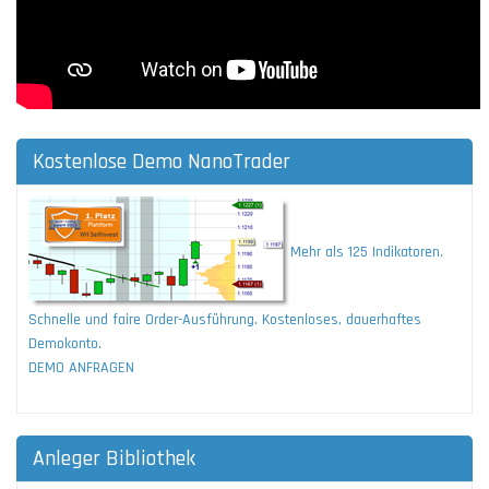
Kostenlose Demo NanoTrader
Mehr als 125 Indikatoren.
Schnelle und faire Order-Ausführung. Kostenloses, dauerhaftes
Demokonto.
DEMO ANFRAGEN
Anleger Bibliothek