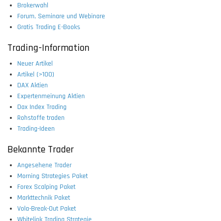
Brokerwahl
Forum, Seminare und Webinare
Gratis Trading E-Books
Trading-Information
Neuer Artikel
Artikel (>100)
DAX Aktien
Expertenmeinung Aktien
Dax Index Trading
Rohstoffe traden
Trading-Ideen
Bekannte Trader
Angesehene Trader
Morning Strategies Paket
Forex Scalping Paket
Markttechnik Paket
Vola-Break-Out Paket
Whitelink Trading Strategie