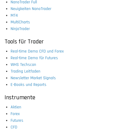
NanoTrader Full
Neuigkeiten NanoTrader
MT4
MultiCharts
NinjaTrader
Tools für Trader
Real-time Demo CFD und Forex
Real-time Demo für Futures
WHS Techscan
Trading Leitfaden
Newsletter Market Signals
E-Books und Reports
Instrumente
Aktien
Forex
Futures
CFD