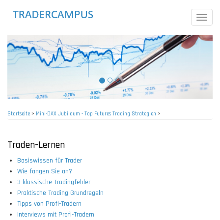
Direkt
zum
Toggle
Inhalt
naviga
Startseite
>
Mini-DAX Jubiläum - Top Futures Trading Strategien
>
Pfadnavigation
Traden-Lernen
Basiswissen für Trader
Wie fangen Sie an?
3 klassische Tradingfehler
Praktische Trading Grundregeln
Tipps von Profi-Tradern
Interviews mit Profi-Tradern