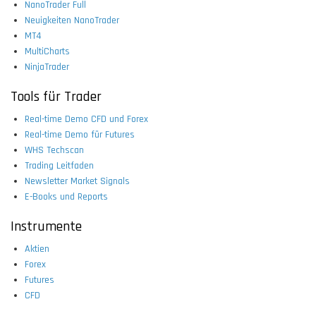
NanoTrader Full
Neuigkeiten NanoTrader
MT4
MultiCharts
NinjaTrader
Tools für Trader
Real-time Demo CFD und Forex
Real-time Demo für Futures
WHS Techscan
Trading Leitfaden
Newsletter Market Signals
E-Books und Reports
Instrumente
Aktien
Forex
Futures
CFD