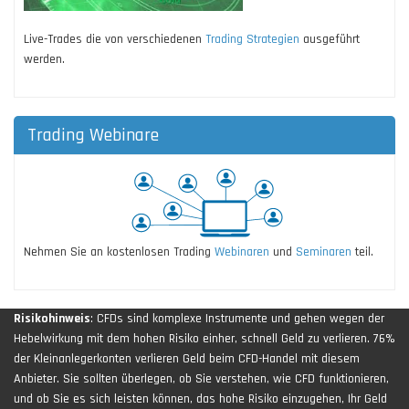
Live-Trades die von verschiedenen
Trading Strategien
ausgeführt
werden.
Trading Webinare
Nehmen Sie an kostenlosen Trading
Webinaren
und
Seminaren
teil.
Risikohinweis
: CFDs sind komplexe Instrumente und gehen wegen der
Hebelwirkung mit dem hohen Risiko einher, schnell Geld zu verlieren. 76%
der Kleinanlegerkonten verlieren Geld beim CFD-Handel mit diesem
Anbieter. Sie sollten überlegen, ob Sie verstehen, wie CFD funktionieren,
und ob Sie es sich leisten können, das hohe Risiko einzugehen, Ihr Geld