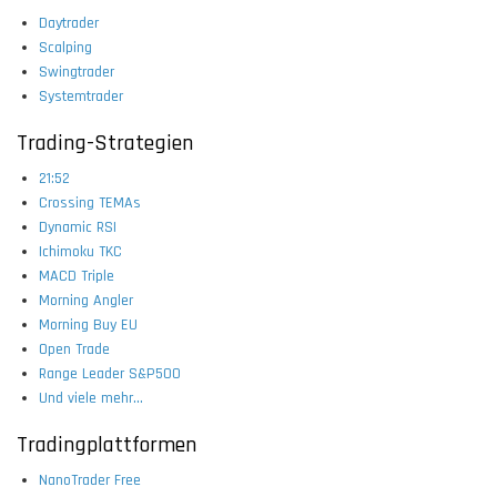
Daytrader
Scalping
Swingtrader
Systemtrader
Trading-Strategien
21:52
Crossing TEMAs
Dynamic RSI
Ichimoku TKC
MACD Triple
Morning Angler
Morning Buy EU
Open Trade
Range Leader S&P500
Und viele mehr...
Tradingplattformen
NanoTrader Free