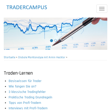
Direkt
zum
Toggle
Inhalt
naviga
Startseite
>
Globale Marktanalyse mit Armin Hecktor
>
Pfadnavigation
Traden-Lernen
Basiswissen für Trader
Wie fangen Sie an?
3 klassische Tradingfehler
Praktische Trading Grundregeln
Tipps von Profi-Tradern
Interviews mit Profi-Tradern