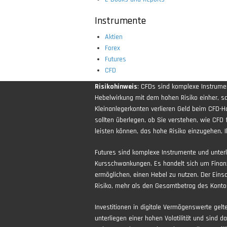
Instrumente
Aktien
Forex
Futures
CFD
Risikohinweis
: CFDs sind komplexe Instrum
Hebelwirkung mit dem hohen Risiko einher, sch
Kleinanlegerkonten verlieren Geld beim CFD-H
sollten überlegen, ob Sie verstehen, wie CFD 
leisten können, das hohe Risiko einzugehen, Ih
Futures sind komplexe Instrumente und unter
Kursschwankungen. Es handelt sich um Finan
ermöglichen, einen Hebel zu nutzen. Der Eins
Risiko, mehr als den Gesamtbetrag des Kontos
Investitionen in digitale Vermögenswerte gel
unterliegen einer hohen Volatilität und sind d