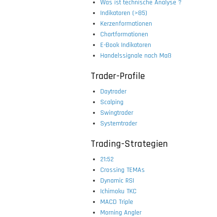
Was ist technische Analyse ?
Indikatoren (>85)
Kerzenformationen
Chartformationen
E-Book Indikatoren
Handelssignale nach Maß
Trader-Profile
Daytrader
Scalping
Swingtrader
Systemtrader
Trading-Strategien
21:52
Crossing TEMAs
Dynamic RSI
Ichimoku TKC
MACD Triple
Morning Angler