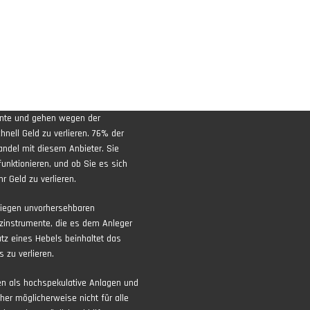
ente und gehen wegen der
nell Geld zu verlieren. 76% der
andel mit diesem Anbieter. Sie
funktionieren, und ob Sie es sich
r Geld zu verlieren.
liegen unvorhersehbaren
zinstrumente, die es dem Anleger
atz eines Hebels beinhaltet das
 zu verlieren.
ten als hochspekulative Anlagen und
aher möglicherweise nicht für alle