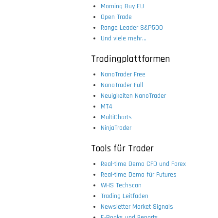
Morning Buy EU
Open Trade
Range Leader S&P500
Und viele mehr...
Tradingplattformen
NanoTrader Free
NanoTrader Full
Neuigkeiten NanoTrader
MT4
MultiCharts
NinjaTrader
Tools für Trader
Real-time Demo CFD und Forex
Real-time Demo für Futures
WHS Techscan
Trading Leitfaden
Newsletter Market Signals
E-Books und Reports