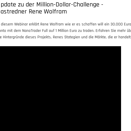
pdate zu der Million-Dollar-Challenge -
astredner Rene Wolfram
n diesem Webinar erklärt Rene Wolfram wie er es schaffen will ein 30.000 Eur
onto mit dem NanoTrader Full auf 1 Million Euro zu traden. Erfahren Sie mehr üb
ie Hintergründe dieses Projekts, Renes Stategien und die Märkte, die er handelt