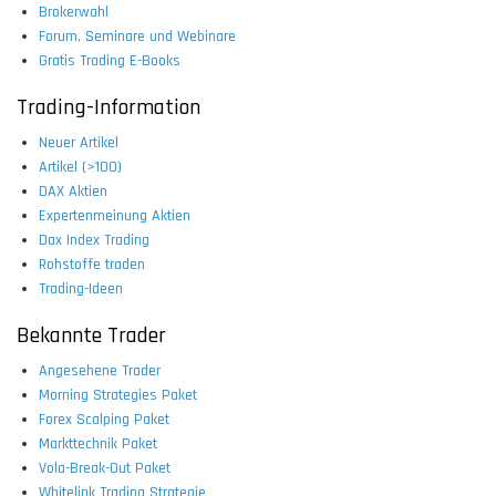
Brokerwahl
Forum, Seminare und Webinare
Gratis Trading E-Books
Trading-Information
Neuer Artikel
Artikel (>100)
DAX Aktien
Expertenmeinung Aktien
Dax Index Trading
Rohstoffe traden
Trading-Ideen
Bekannte Trader
Angesehene Trader
Morning Strategies Paket
Forex Scalping Paket
Markttechnik Paket
Vola-Break-Out Paket
Whitelink Trading Strategie