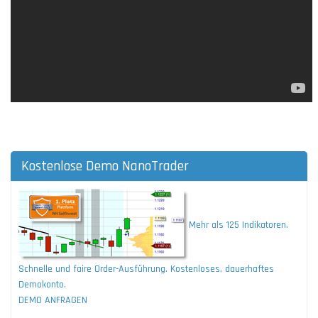
Kostenlose Demo NanoTrader
Mehr als 125 Indikatoren.
Schnelle und faire Order-Ausführung. Kostenloses, dauerhaftes
Demokonto.
DEMO ANFRAGEN