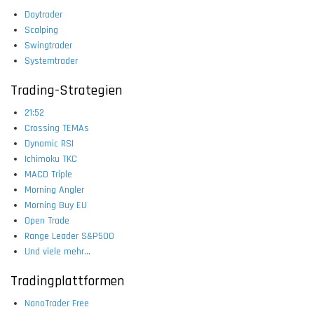
Daytrader
Scalping
Swingtrader
Systemtrader
Trading-Strategien
21:52
Crossing TEMAs
Dynamic RSI
Ichimoku TKC
MACD Triple
Morning Angler
Morning Buy EU
Open Trade
Range Leader S&P500
Und viele mehr...
Tradingplattformen
NanoTrader Free