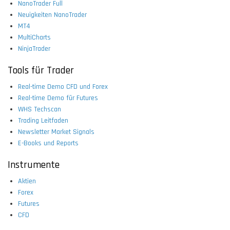
NanoTrader Full
Neuigkeiten NanoTrader
MT4
MultiCharts
NinjaTrader
Tools für Trader
Real-time Demo CFD und Forex
Real-time Demo für Futures
WHS Techscan
Trading Leitfaden
Newsletter Market Signals
E-Books und Reports
Instrumente
Aktien
Forex
Futures
CFD