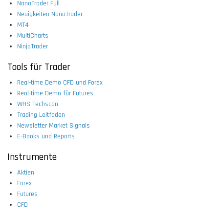
NanoTrader Full
Neuigkeiten NanoTrader
MT4
MultiCharts
NinjaTrader
Tools für Trader
Real-time Demo CFD und Forex
Real-time Demo für Futures
WHS Techscan
Trading Leitfaden
Newsletter Market Signals
E-Books und Reports
Instrumente
Aktien
Forex
Futures
CFD