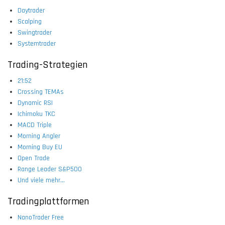
Daytrader
Scalping
Swingtrader
Systemtrader
Trading-Strategien
21:52
Crossing TEMAs
Dynamic RSI
Ichimoku TKC
MACD Triple
Morning Angler
Morning Buy EU
Open Trade
Range Leader S&P500
Und viele mehr...
Tradingplattformen
NanoTrader Free