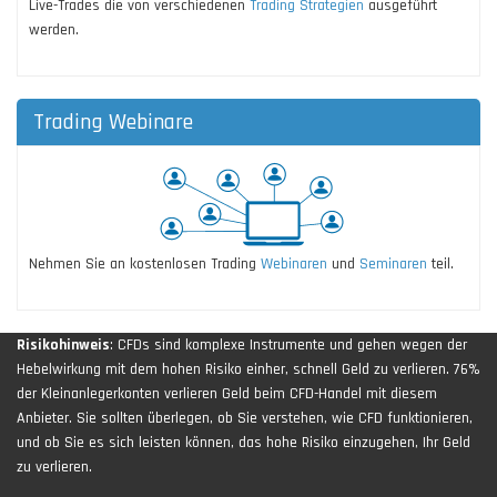
Live-Trades die von verschiedenen
Trading Strategien
ausgeführt
werden.
Trading Webinare
Nehmen Sie an kostenlosen Trading
Webinaren
und
Seminaren
teil.
Risikohinweis
: CFDs sind komplexe Instrumente und gehen wegen der
Hebelwirkung mit dem hohen Risiko einher, schnell Geld zu verlieren. 76%
der Kleinanlegerkonten verlieren Geld beim CFD-Handel mit diesem
Anbieter. Sie sollten überlegen, ob Sie verstehen, wie CFD funktionieren,
und ob Sie es sich leisten können, das hohe Risiko einzugehen, Ihr Geld
zu verlieren.