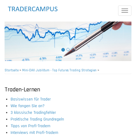
Direkt
zum
Toggle
Inhalt
naviga
Startseite
>
Mini-DAX Jubiläum - Top Futures Trading Strategien
>
Pfadnavigation
Traden-Lernen
Basiswissen für Trader
Wie fangen Sie an?
3 klassische Tradingfehler
Praktische Trading Grundregeln
Tipps von Profi-Tradern
Interviews mit Profi-Tradern