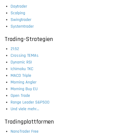
Daytrader
Scalping
Swingtrader
Systemtrader
Trading-Strategien
21:52
Crossing TEMAs
Dynamic RSI
Ichimoku TKC
MACD Triple
Morning Angler
Morning Buy EU
Open Trade
Range Leader S&P500
Und viele mehr...
Tradingplattformen
NanoTrader Free