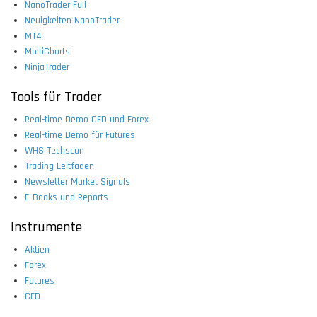
NanoTrader Full
Neuigkeiten NanoTrader
MT4
MultiCharts
NinjaTrader
Tools für Trader
Real-time Demo CFD und Forex
Real-time Demo für Futures
WHS Techscan
Trading Leitfaden
Newsletter Market Signals
E-Books und Reports
Instrumente
Aktien
Forex
Futures
CFD