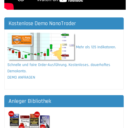
Kostenlose Demo NanoTrader
Mehr als 125 Indikatoren.
Schnelle und faire Order-Ausführung. Kostenloses, dauerhaftes
Demokonto.
DEMO ANFRAGEN
Anleger Bibliothek