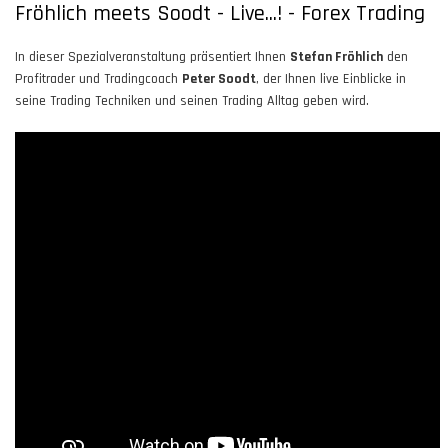
Fröhlich meets Soodt - Live...! - Forex Trading
In dieser Spezialveranstaltung präsentiert Ihnen
Stefan Fröhlich
den
Profitrader und Tradingcoach
Peter Soodt
, der Ihnen live Einblicke in
seine Trading Techniken und seinen Trading Alltag geben wird.