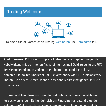
Trading Webinare
Nehmen Sie an kostenlosen Trading
Webinaren
und
Seminaren
teil.
Risikohinweis
: CFDs sind komplexe Instrumente und gehen wegen der
Hebelwirkung mit dem hohen Risiko einher, schnell Geld zu verlieren. 76%
der Kleinanlegerkonten verlieren Geld beim CFD-Handel mit diesem
Anbieter. Sie sollten überlegen, ob Sie verstehen, wie CFD funktionieren,
und ob Sie es sich leisten können, das hohe Risiko einzugehen, Ihr Geld
zu verlieren.
Futures sind komplexe Instrumente und unterliegen unvorhersehbaren
Kursschwankungen. Es handelt sich um Finanzinstrumente, die es dem
Anleger ermöglichen, einen Hebel zu nutzen. Der Einsatz eines Hebels