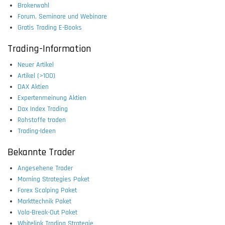
Brokerwahl
Forum, Seminare und Webinare
Gratis Trading E-Books
Trading-Information
Neuer Artikel
Artikel (>100)
DAX Aktien
Expertenmeinung Aktien
Dax Index Trading
Rohstoffe traden
Trading-Ideen
Bekannte Trader
Angesehene Trader
Morning Strategies Paket
Forex Scalping Paket
Markttechnik Paket
Vola-Break-Out Paket
Whitelink Trading Strategie