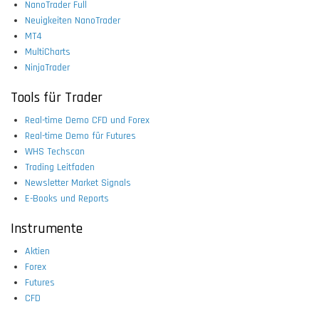
NanoTrader Full
Neuigkeiten NanoTrader
MT4
MultiCharts
NinjaTrader
Tools für Trader
Real-time Demo CFD und Forex
Real-time Demo für Futures
WHS Techscan
Trading Leitfaden
Newsletter Market Signals
E-Books und Reports
Instrumente
Aktien
Forex
Futures
CFD