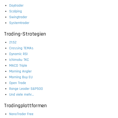
Daytrader
Scalping
Swingtrader
Systemtrader
Trading-Strategien
21:52
Crossing TEMAs
Dynamic RSI
Ichimoku TKC
MACD Triple
Morning Angler
Morning Buy EU
Open Trade
Range Leader S&P500
Und viele mehr...
Tradingplattformen
NanoTrader Free