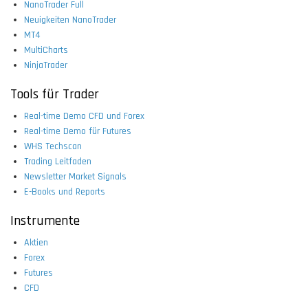
NanoTrader Full
Neuigkeiten NanoTrader
MT4
MultiCharts
NinjaTrader
Tools für Trader
Real-time Demo CFD und Forex
Real-time Demo für Futures
WHS Techscan
Trading Leitfaden
Newsletter Market Signals
E-Books und Reports
Instrumente
Aktien
Forex
Futures
CFD