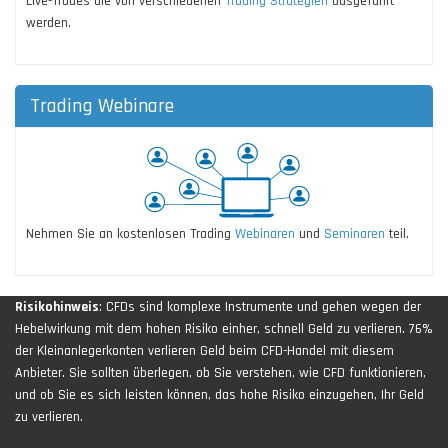
Live-Trades die von verschiedenen
Trading Strategien
ausgeführt
werden.
Trading Webinare
Nehmen Sie an kostenlosen Trading
Webinaren
und
Seminaren
teil.
Risikohinweis
: CFDs sind komplexe Instrumente und gehen wegen der
Hebelwirkung mit dem hohen Risiko einher, schnell Geld zu verlieren. 76%
der Kleinanlegerkonten verlieren Geld beim CFD-Handel mit diesem
Anbieter. Sie sollten überlegen, ob Sie verstehen, wie CFD funktionieren,
und ob Sie es sich leisten können, das hohe Risiko einzugehen, Ihr Geld
zu verlieren.