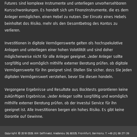
Futures sind komplexe Instrumente und unterliegen unvorhersehbaren
Kursschwankungen. Es handelt sich um Finanzinstrumente, die es dem
Anleger ermöglichen, einen Hebel zu nutzen. Der Einsatz eines Hebels
beinhaltet das Risiko, mehr als den Gesamtbetrag des Kontos zu
verlieren.
Investitionen in digitale Vermögenswerte gelten als hochspekulative
Anlagen und unterliegen einer hohen Volatilität und sind daher
möglicherweise nicht für alle Anleger geeignet. Jeder Anleger sollte
sorgfältig und womöglich mithilfe externer Beratung prüfen, ob digitale
Vermögenswerte für ihn geeignet sind. Stellen Sie sicher, dass Sie jeden
digitalen Vermögenswert verstehen, bevor Sie diesen handeln.
Vergangene Ergebnisse und Resultate aus Backtests garantieren keine
zukünftigen Ergebnisse. Jeder Anleger sollte sorgfältig und womöglich
mithilfe externer Beratung prüfen, ob der Investui Service für ihn
geeignet ist. Alle Investitionen bergen ein hohes Risiko. Es gibt keine
Garantie auf Gewinne.
Copyright © 2018-2026. WH SelfInvest, Niedenau 36, 60325, Frankfurt, Germany. T: +49 (0) 69 271 39