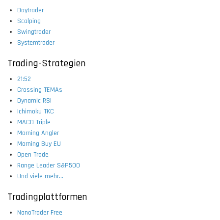
Daytrader
Scalping
Swingtrader
Systemtrader
Trading-Strategien
21:52
Crossing TEMAs
Dynamic RSI
Ichimoku TKC
MACD Triple
Morning Angler
Morning Buy EU
Open Trade
Range Leader S&P500
Und viele mehr...
Tradingplattformen
NanoTrader Free